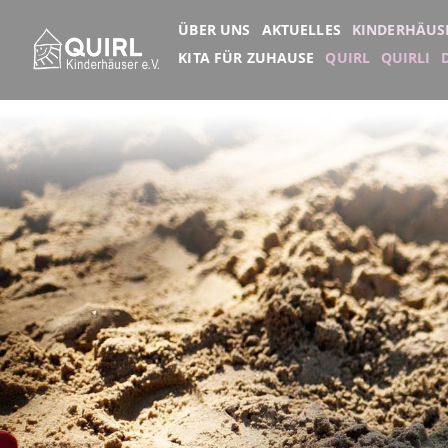
ÜBER UNS
AKTUELLES
KINDERHÄUS
KITA FÜR ZUHAUSE
QUIRL
QUIRLI