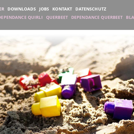
ER
DOWNLOADS
JOBS
KONTAKT
DATENSCHUTZ
DEPENDANCE QUIRLI
QUERBEET
DEPENDANCE QUERBEET
BL