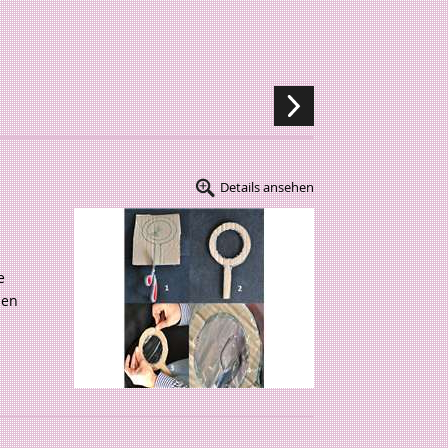
Details ansehen
e
hen